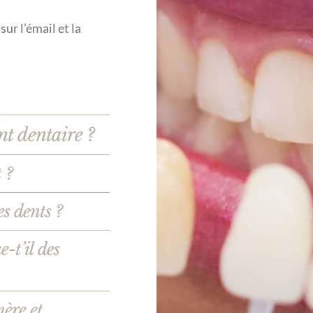
sur l’émail et la
nt dentaire ?
 ?
es dents ?
-t’il des
ère et