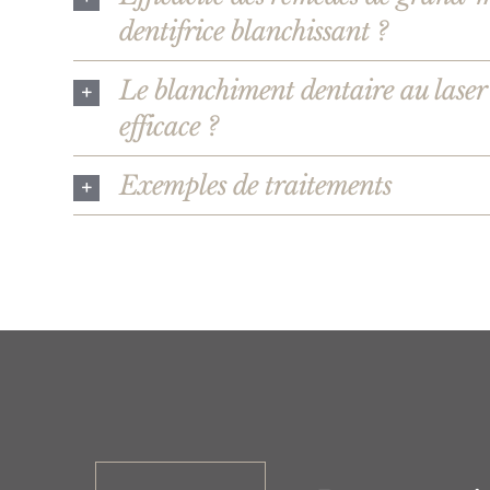
dentifrice blanchissant ?
Le blanchiment dentaire au laser e
efficace ?
Exemples de traitements