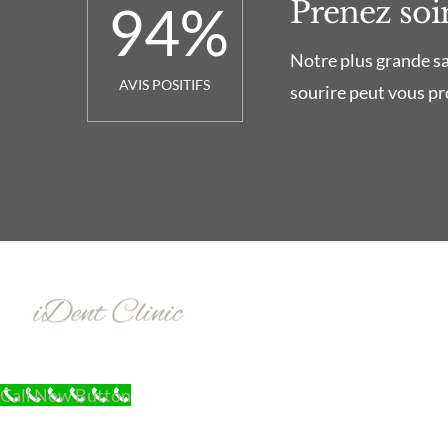
Prenez soin
94
%
Notre plus grande sat
AVIS POSITIFS
sourire peut vous pro
Call Now Button