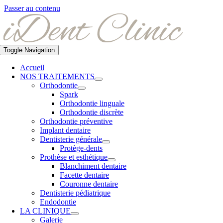
Passer au contenu
Toggle Navigation
Accueil
NOS TRAITEMENTS
Orthodontie
Spark
Orthodontie linguale
Orthodontie discrète
Orthodontie préventive
Implant dentaire
Dentisterie générale
Protège-dents
Prothèse et esthétique
Blanchiment dentaire
Facette dentaire
Couronne dentaire
Dentisterie pédiatrique
Endodontie
LA CLINIQUE
Galerie