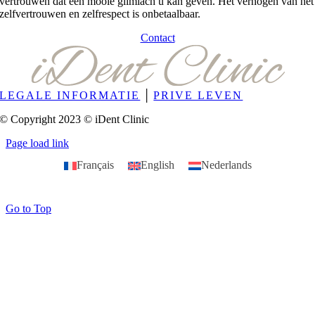
vertrouwen dat een mooie glimlach u kan geven. Het verhogen van het
zelfvertrouwen en zelfrespect is onbetaalbaar.
Contact
LEGALE INFORMATIE
│
PRIVE LEVEN
© Copyright 2023 © iDent Clinic
Page load link
Français
English
Nederlands
Go to Top