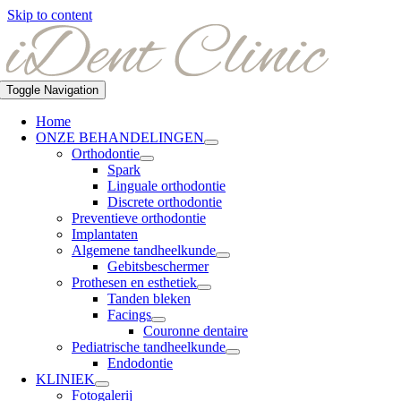
Skip to content
Toggle Navigation
Home
ONZE BEHANDELINGEN
Orthodontie
Spark
Linguale orthodontie
Discrete orthodontie
Preventieve orthodontie
Implantaten
Algemene tandheelkunde
Gebitsbeschermer
Prothesen en esthetiek
Tanden bleken
Facings
Couronne dentaire
Pediatrische tandheelkunde
Endodontie
KLINIEK
Fotogalerij