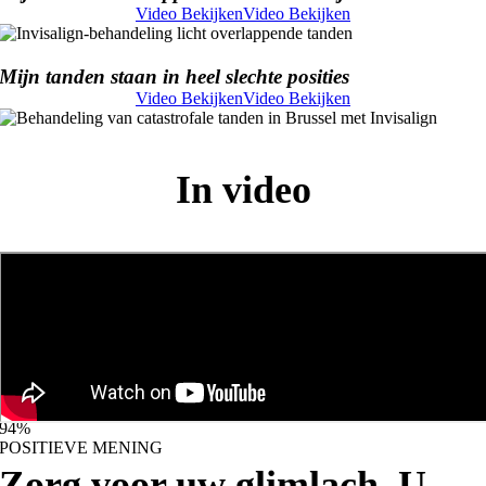
Video Bekijken
Video Bekijken
Mijn tanden staan in heel slechte posities
Video Bekijken
Video Bekijken
In video
94
%
POSITIEVE MENING
Zorg voor uw glimlach. U