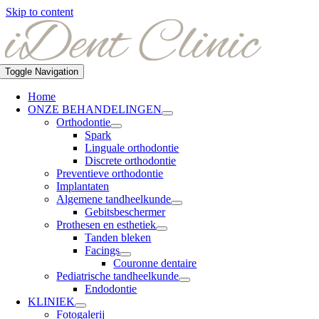
Skip to content
Toggle Navigation
Home
ONZE BEHANDELINGEN
Orthodontie
Spark
Linguale orthodontie
Discrete orthodontie
Preventieve orthodontie
Implantaten
Algemene tandheelkunde
Gebitsbeschermer
Prothesen en esthetiek
Tanden bleken
Facings
Couronne dentaire
Pediatrische tandheelkunde
Endodontie
KLINIEK
Fotogalerij